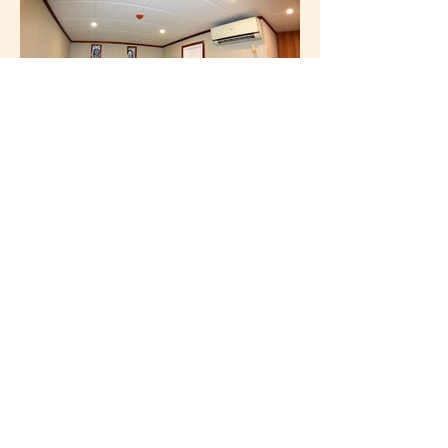
Buddy-Divers Ltd.
info@buddy-divers.com
Ian:
054-2323567