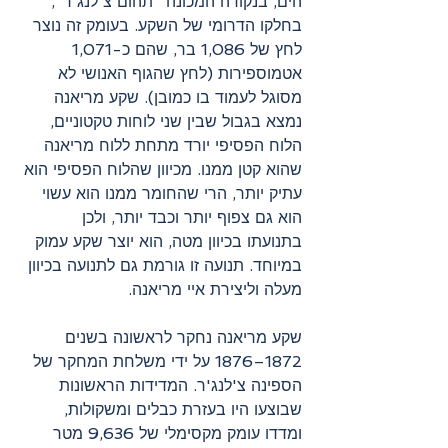
הים, בנקודה המכונה "תהום צ'לנג'ר", 
בחלקו הדרומי של השקע. בעומק זה נוצר 
לחץ של 1,086 בר, שהם כ-1,071 
אטמוספירות (לחץ שהגוף האנושי לא 
מסוגל לעמוד בו כמובן). שקע מריאנה 
נמצא בגבול שבין שני לוחות טקטוניים, 
הלוח הפסיפי יורד מתחת ללוח מריאנה 
שהוא קטן ממנו. מכיוון שהלוח הפסיפי הוא 
עתיק יותר, הרי שהחומר ממנו הוא עשוי 
הוא גם צפוף יותר וכבד יותר, ולכן 
בתנועתו בכיוון מטה, הוא יוצר שקע עמוק 
במיוחד. תנועה זו גורמת גם לתנועה בכיוון 
מעלה וליצירת איי מריאנה.
שקע מריאנה נחקר לראשונה בשנים 
1872–1876 על ידי משלחת המחקר של 
הספינה צ'לנג'ר. המדידות הראשונות 
שבוצעו היו בעזרת כבלים ומשקולות, 
ומדדו עומק מקסימלי של 9,636 מטר 