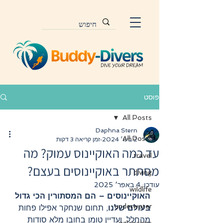
פוסט
All Posts
Daphna Stern
All Posts
2 בינו׳ 2024
זמן קריאה 3 דקות
עד כמה האוקיינוס עמוק? מה
travel
מסתתר באוקיינוסים בעצם?
diving
עודכן:
4 באפר׳ 2025
wildlife
האוקיינוסים – הם המסתורין הכי גדול 
underwater
בעולם שלנו
, תחום שנחקר אפילו פחות 
מהחלל. ועדיין טומן בחובו מלא סודות 