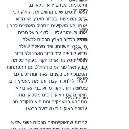
galapagos
ותעלומות שטרם ידועות לאדם. 
tourism
האוקיינוסים שלנו מהווים את החלק הכי 
גדול ומשמעותי בכדור הארץ, אז מדוע 
צלילה
אנחנו לא משקיעים מספיק מאמצים להבין 
סוקורו
אותו ולשמור עליו – לשמור על הבית. 
מקסיקו
המים בכדור הארץ מכסים למעלה 
מ-70% משטחו, ופה נשאלת שאלה, 
לוויתנים
מדוע קוראים לזה כדור הארץ ולא כדור 
מנטות
האוקיינוס? בני אדם חקרו בעיקר על מה 
קורה מעל פני המים והחלל. עם התפתחות 
תאילנד
הטכנולוגיות, בשנים האחרונות זכינו גם 
ספארי
להתחיל לחקור קצת יותר את מעמקי הים. 
בכתבה הזו נחקור מדוע בני האדם לא 
צלילות
חוקרים את האוקיינוסים מספיק, מה 
חופשת צלילה
מתחבא במעמקים ומה היא הנקודה הכי 
עמוקה באוקיינוס (שידועה כרגע).
למרות שהאוקיינוסים מכסים כשני שליש 