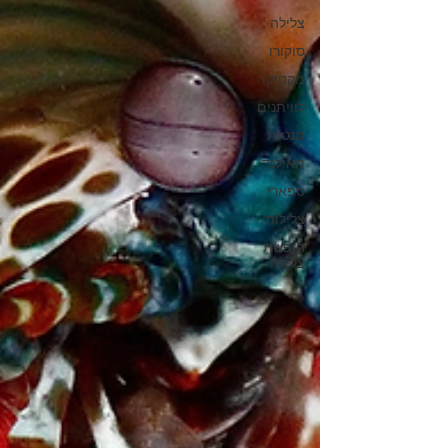
צלילה
סוקורו
מקסיקו
לוויתנים
מנטות
תאילנד
ספארי
צלילות
חופשת
צלילה