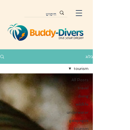
בלוג
tourism
All Posts
travel
diving
wildlife
underwater
galapagos
tourism