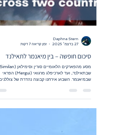
Daphna Stern
27 בדצמ׳ 2025
זמן קריאה 7 דקות
סיכום חופשה – בין מיאנמר לתאילנד
שבתאילנד, ועד לארכיפלג מרגואי (Mergui) הפראי
שבמיאנמר. השבוע אירחנו קבוצה נהדרת של צוללנים
מבאדי-דייברס, שהגיעו נרגשים לחקור שתי מדינות,
שתי מערכות אקולוגיות ומגוון עצום של חיים ימיים.
לאחר הצ'ק-אין וסידורי ההגירה בתאילנד, עלינו לספי
לטובת החתמת הדרכונים במיאנמר. דרכונים הוחתמו
הציוד הוכן, החיוכים נפרסו על הפנים – המשלחת של
יצאה לדרך.