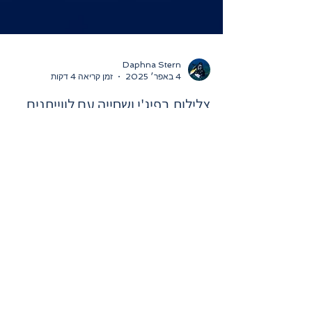
Daphna Stern
4 באפר׳ 2025
זמן קריאה 4 דקות
צלילות בפיג'י ושחייה עם לווייתנים
בטונגה: מסע תת-ימי לעולם פראי
ומרהיב
צלילה בשוניות העשירות של פיג'י ושחייה עם לווייתני
גדולי סנפיר בטונגה. שילוב שתי החוויות הללו במסע
אחד מציע מפגש בלתי נשכח עם עולם ימי עשיר