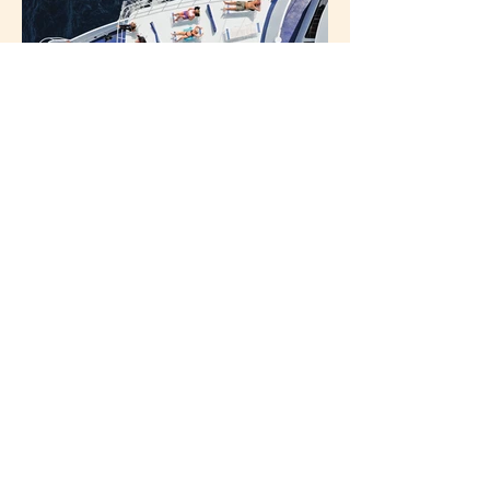
Buddy-Divers Ltd.
info@buddy-divers.com
Ian:
054-2323567
©
2023-2026
website by Daphna