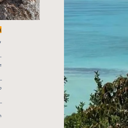
צ
ש
ד
ט
ה