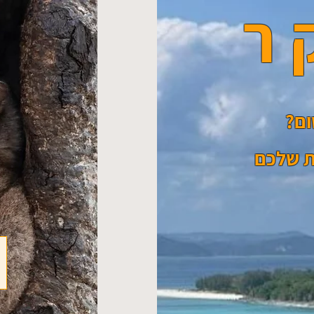
ר
ום?
ת
שלכם