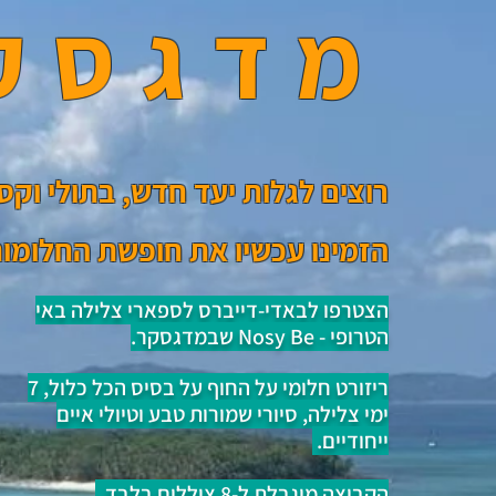
מדגסק
רוצים לגלות יעד חדש, בתולי וקס
הזמינו עכשיו את חופשת
החלומו
הצטרפו לבאדי-דייברס לספארי צלילה באי
הטרופי - Nosy Be שבמדגסקר.
ריזורט חלומי על החוף על בסיס הכל כלול, 7
ימי צלילה, סיורי שמורות טבע וטיולי איים
ייחודיים.
הקבוצה מוגבלת ל-8 צוללים בלבד.