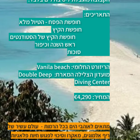
התאריכים:
8-18/04/25 חופשת הפסח - הטיול מלא
12-22.8.25 חופשת הקיץ
31/8-10/9/25 חופשת הקיץ של הסטודנטים
23/9-3/10/25 ראש השנה וכיפור
5-15/10/25 סוכות
הריזורט החלומי: Vanila beach
מועדון הצלילה המארח: Double Deep
Diving Center
המחיר:
,290
€4
מתאים לאוהבי הים בכל הרמות - עולם עשיר של
ריף אלמוגים, מאקרו וסיכוי לפגוש חיות פלאגיות